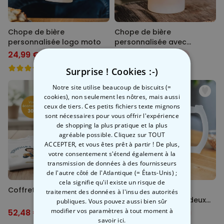
Chope de bière
Chope de bière
personnalisée logo moto
personnalisée avec
gravure
24,99 €
16,99 €
39,99 €
-38%
24,99 €
-32%
Surprise ! Cookies :-)
Notre site utilise beaucoup de biscuits (=
cookies), non seulement les nôtres, mais aussi
ceux de tiers. Ces petits fichiers texte mignons
sont nécessaires pour vous offrir l'expérience
de shopping la plus pratique et la plus
agréable possible. Cliquez sur TOUT
ACCEPTER, et vous êtes prêt à partir ! De plus,
votre consentement s'étend également à la
transmission de données à des fournisseurs
de l'autre côté de l'Atlantique (= États-Unis) ;
cela signifie qu'il existe un risque de
Coffret cadeau bière
Chope de bière
traitement des données à l'insu des autorités
personnalisée avec deux
publiques. Vous pouvez aussi bien sûr
visages et logo
modifier vos paramètres à tout moment
à
52,48 €
24,99 €
74,97 €
-30%
39,99 €
-38%
savoir ici.