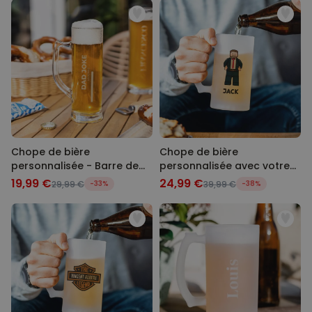
Chope de bière
Chope de bière
personnalisée - Barre de
personnalisée avec votre
chargement
figurine
19,99 €
24,99 €
29,99 €
-33%
39,99 €
-38%