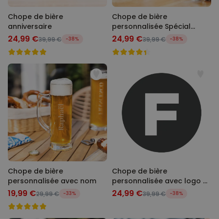
Chope de bière
Chope de bière
anniversaire
personnalisée Spécial
Oktoberfest
24,99 €
24,99 €
39,99 €
-38%
39,99 €
-38%
Chope de bière
Chope de bière
personnalisée avec nom
personnalisée avec logo et
visage
19,99 €
24,99 €
29,99 €
-33%
39,99 €
-38%