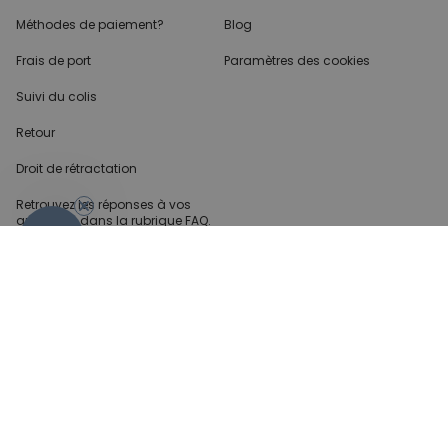
Méthodes de paiement?
Blog
Frais de port
Paramètres des cookies
Suivi du colis
Retour
Droit de rétractation
Retrouvez les réponses
à vos
questions dans
la rubrique FAQ.
- 10%
Infos partenaires
Presse
Créateur de contenu
Demandes B2B
Méthode de paiment