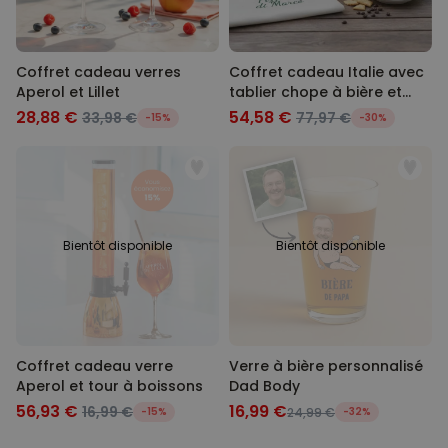
Coffret cadeau verres
Coffret cadeau Italie avec
Aperol et Lillet
tablier chope à bière et
tasse à espresso
28,88 €
54,58 €
33,98 €
77,97 €
-15%
-30%
Bientôt disponible
Bientôt disponible
Coffret cadeau verre
Verre à bière personnalisé
Aperol et tour à boissons
Dad Body
56,93 €
16,99 €
16,99 €
-15%
24,99 €
-32%