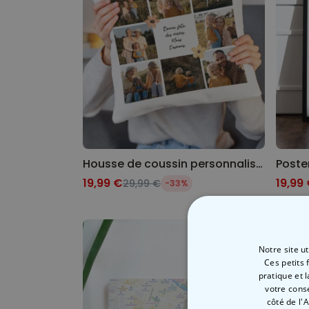
Housse de coussin personnalisée avec texte et symboles
19,99 €
19,99
29,99 €
-33%
Notre site u
Ces petits 
pratique et 
votre cons
côté de l'