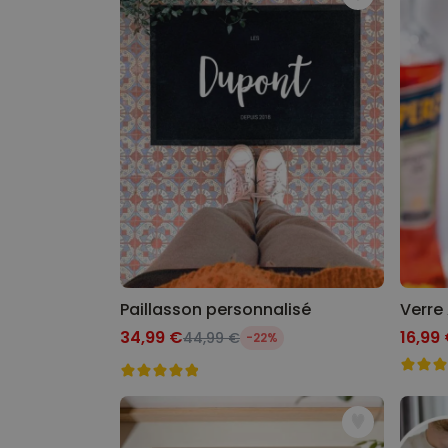
Paillasson personnalisé
34,99 €
16,99
44,99 €
-22%