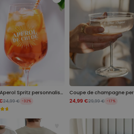
Personnalisable
Verre Aperol Spritz
personnalisé avec prénom
plus de
22.600
exemplaires
24,99 €
vendus
Personnalisable
Photo sur bois personnalisée
avec 4 photos
plus de 5.400
exemplaires
44,99 €
vendus
Personnalisable
Chaussettes personnalisées
Verre Aperol Spritz personnalisé avec prénom
avec votre animal de
compagnie
plus de
 €
24,99 €
24,99 €
29,99 €
-32%
-17%
13.600
exemplaires
34,99 €
vendus