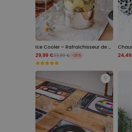
Ice Cooler – Rafraichisseur de bouteilles créatif
29,99 €
24,49
39,99 €
-25%