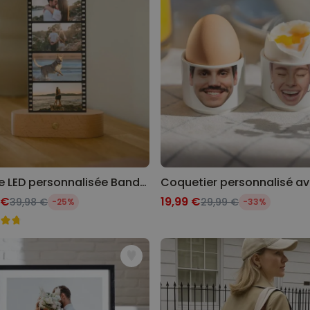
Lampe LED personnalisée Bande de film avec photos
 €
19,99 €
39,98 €
29,99 €
-25%
-33%