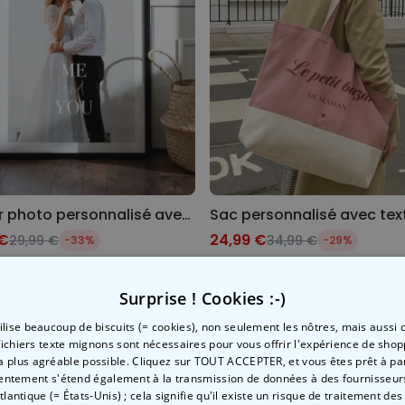
Poster photo personnalisé avec texte
 €
24,99 €
29,99 €
34,99 €
-33%
-29%
Surprise ! Cookies :-)
tilise beaucoup de biscuits (= cookies), non seulement les nôtres, mais aussi c
fichiers texte mignons sont nécessaires pour vous offrir l'expérience de shop
la plus agréable possible. Cliquez sur TOUT ACCEPTER, et vous êtes prêt à part
entement s'étend également à la transmission de données à des fournisseurs
Atlantique (= États-Unis) ; cela signifie qu'il existe un risque de traitement de