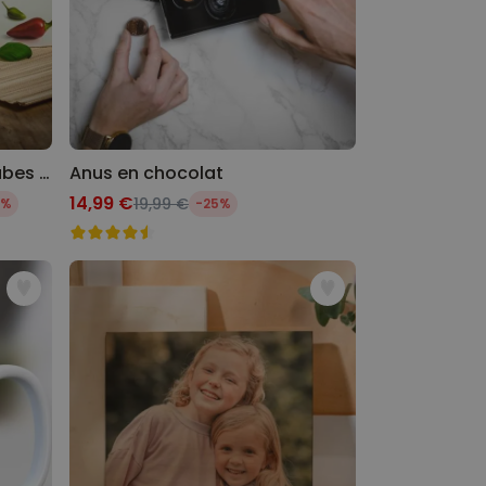
Ecocube - plantes dans cubes en bois
Anus en chocolat
14,99 €
19,99 €
1%
-25%