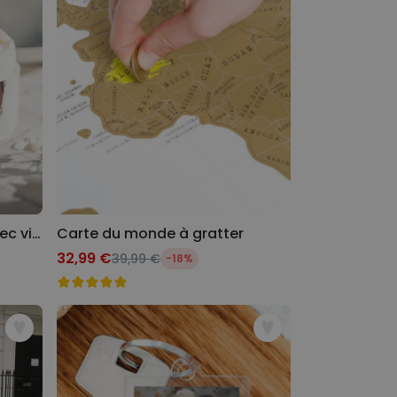
Coquetier personnalisé avec visage - Lot de 2
Carte du monde à gratter
32,99 €
39,99 €
-18%