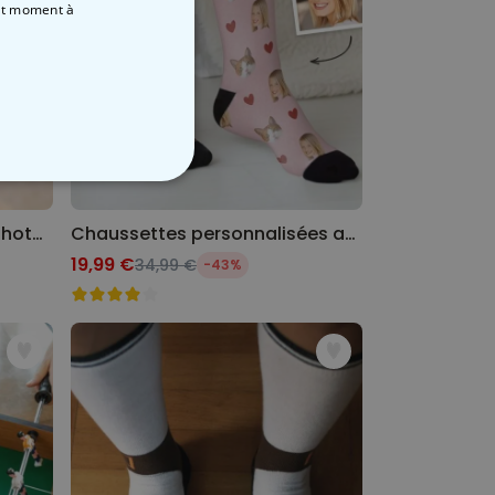
out moment
à
NON CLASSÉ
Mug personnalisé avec 3 photos et texte
Chaussettes personnalisées avec animal de compagnie et visage
19,99 €
34,99 €
-43%