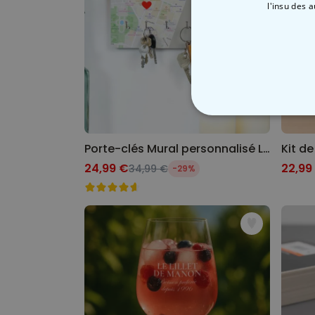
l'insu des 
STRICTEMENT
Porte-clés Mural personnalisé Là où tout a commencé
Kit d
24,99 €
22,99
34,99 €
-29%