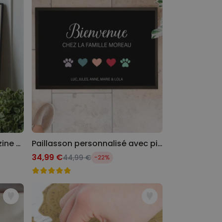
Poster personnalisé Magazine avec votre animal
Paillasson personnalisé avec pictos et nom
34,99 €
44,99 €
-22%