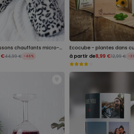
Chaussons chauffants micro-onde
 €
à partir de
8,99 €
44,99 €
12,99 €
-46%
-3