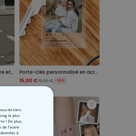
Sac personnalisé avec texte et picto
Porte-clés personnalisé en acrylique Design Instagram
15,00 €
19,99 €
-25%
eux de tiers.
ping la plus
ir ! De plus,
 de l'autre
s données à