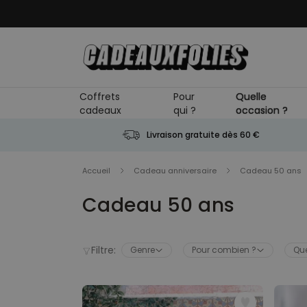
Skip to Content
Coffrets
Pour
Quelle
cadeaux
qui ?
occasion ?
Livraison gratuite dès 60 €
Accueil
Cadeau anniversaire
Cadeau 50 ans
Cadeau 50 ans
Filtre:
Genre
Pour combien ?
Que