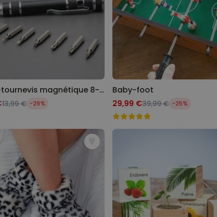
Stylo-tournevis magnétique 8-en-1
Baby-foot
€
29,99 €
13,99 €
39,99 €
-29%
-25%