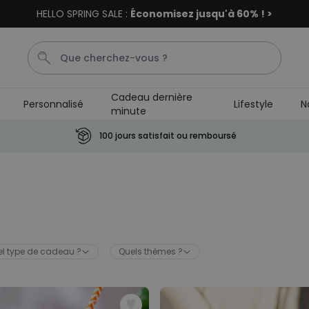
HELLO SPRING SALE :
Économisez jusqu'à 60% ! >
Cadeau dernière
Personnalisé
Lifestyle
N
minute
Mugg
Porte Cle
Cadre
Tasse
Gin
100 jours satisfait ou remboursé
Personnalisable
Paillasson personnalisé
plus de
61.700
exemplaires
44,99 €
vendus
Poster personnalisé avec
l type de cadeau ?
Quels thèmes ?
votre animal de compagnie
plus de 400
exemplaires
29,99 €
vendus