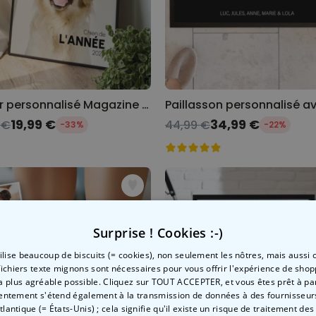
Poster personnalisé Magazine avec votre animal
19,99 €
34,99 €
 €
44,99 €
-33%
-22%
Surprise ! Cookies :-)
tilise beaucoup de biscuits (= cookies), non seulement les nôtres, mais aussi c
fichiers texte mignons sont nécessaires pour vous offrir l'expérience de shop
la plus agréable possible. Cliquez sur TOUT ACCEPTER, et vous êtes prêt à part
entement s'étend également à la transmission de données à des fournisseurs
Atlantique (= États-Unis) ; cela signifie qu'il existe un risque de traitement de