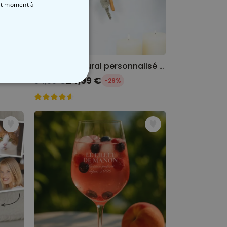
out moment
à
Poster photo personnalisé avec texte
Porte-clés Mural personnalisé Là où tout a commencé
24,99 €
34,99 €
-29%
NON CLASSÉ