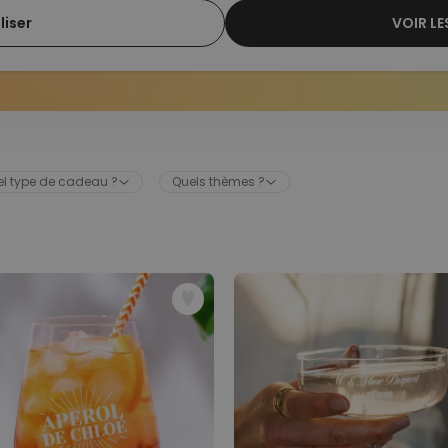
liser
VOIR L
l type de cadeau ?
Quels thèmes ?