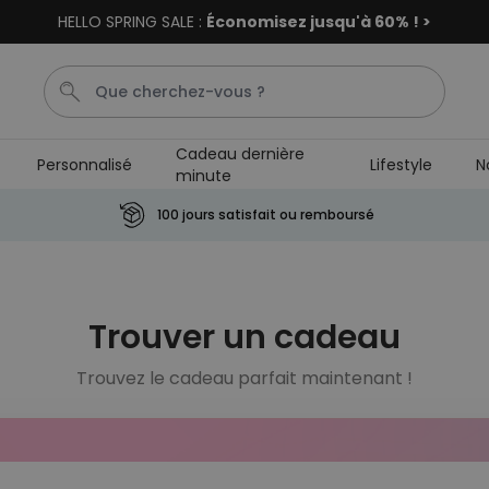
HELLO SPRING SALE :
Économisez jusqu'à 60% ! >
Cadeau dernière
Personnalisé
Lifestyle
N
minute
Mugg
Porte Cle
Cadre
Tasse
Gin
100 jours satisfait ou remboursé
Personnalisable
Paillasson personnalisé
plus de
Trouver un cadeau
61.700
exemplaires
44,99 €
vendus
Trouvez le cadeau parfait maintenant !
Poster personnalisé avec
votre animal de compagnie
plus de 400
exemplaires
29,99 €
vendus