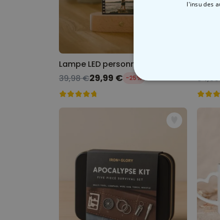
l'insu des 
Lampe LED personnalisée Bande de film avec photos
29,99 €
39,98 €
34,99
-25%
STRICTEMENT