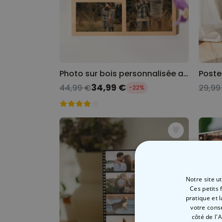
Photo sur bois personnalisée avec 4 photos
34,99 €
44,99 €
29,99
-22%
Notre site u
Ces petits 
pratique et 
votre cons
côté de l'