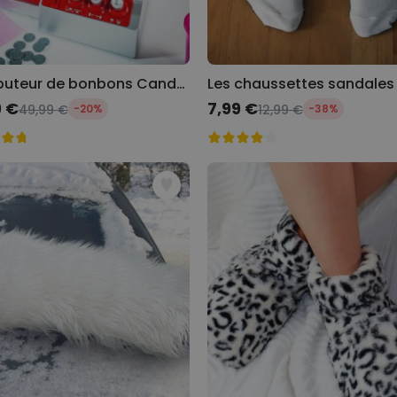
Distributeur de bonbons Candy Grabber
Les chaussettes sandales
pécial
9 €
Prix spécial
7,99 €
49,99 €
-20%
12,99 €
-38%