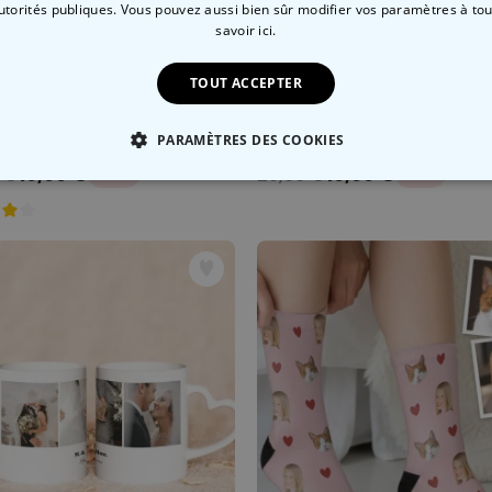
autorités publiques. Vous pouvez aussi bien sûr modifier vos paramètres à t
savoir ici.
TOUT ACCEPTER
PARAMÈTRES DES COOKIES
Chaussettes personnalisées Aperol avec visage
19,99 €
19,99 €
 €
29,99 €
-43%
-33%
 NÉCESSAIRE
PERFORMANCE
COMMERCIALISATION