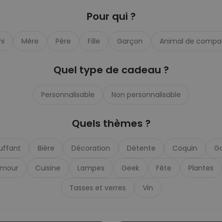
Pour qui ?
Personnalisable
Verre Aperol Spritz
personnalisé avec prénom
mi
Mère
Père
Fille
Garçon
Animal de compa
plus de
22.600
exemplaires
24,99 €
vendus
Quel type de cadeau ?
Personnalisable
Photo sur bois personnalisée
Personnalisable
Non personnalisable
avec 4 photos
plus de 5.400
exemplaires
44,99 €
vendus
Quels thèmes ?
Personnalisable
uffant
Bière
Décoration
Chaussettes personnalisées
Détente
Coquin
G
avec votre animal de
compagnie
plus de
mour
Cuisine
Lampes
Geek
Fête
Plantes
13.600
exemplaires
34,99 €
vendus
Tasses et verres
Vin