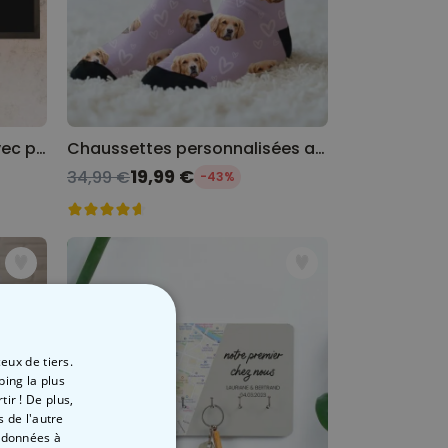
Paillasson personnalisé avec pictos et nom
Chaussettes personnalisées avec votre animal de compagnie
19,99 €
34,99 €
-43%
eux de tiers.
ping la plus
ir ! De plus,
 de l'autre
s données à