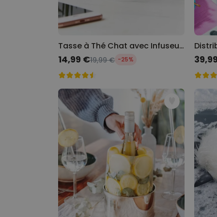
Tasse à Thé Chat avec Infuseur à Thé Poisson
Prix spécial
14,99 €
Prix s
39,9
19,99 €
-25%