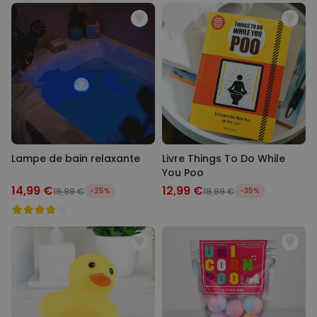
Lampe de bain relaxante
Livre Things To Do While
You Poo
14,99 €
12,99 €
19,99 €
-25%
19,99 €
-35%