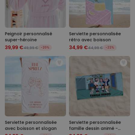
Peignoir personnalisé
Serviette personnalisée
super-héroïne
rétro avec boisson
39,99 €
34,99 €
49,99 €
-20%
44,99 €
-22%
Serviette personnalisée
Serviette personnalisée
avec boisson et slogan
famille dessin animé -
Illustration