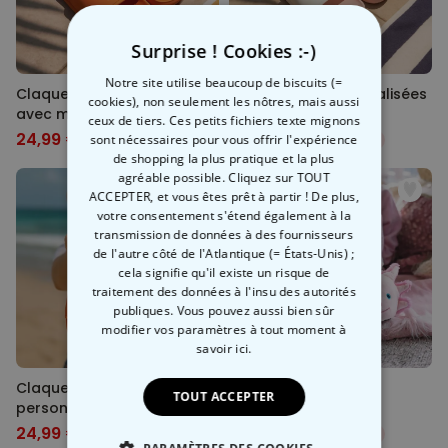
Surprise ! Cookies :-)
Notre site utilise beaucoup de biscuits (=
Claquettes personnalisées
Claquettes personnalisées
cookies), non seulement les nôtres, mais aussi
avec monogramme
avec deux lignes
ceux de tiers. Ces petits fichiers texte mignons
24,99 €
24,99 €
sont nécessaires pour vous offrir l'expérience
34,99 €
-29%
34,99 €
-29%
de shopping la plus pratique et la plus
agréable possible. Cliquez sur TOUT
ACCEPTER, et vous êtes prêt à partir ! De plus,
votre consentement s'étend également à la
transmission de données à des fournisseurs
de l'autre côté de l'Atlantique (= États-Unis) ;
cela signifie qu'il existe un risque de
traitement des données à l'insu des autorités
publiques. Vous pouvez aussi bien sûr
modifier vos paramètres à tout moment
à
savoir ici.
Claquettes Aperol
Chaussons Axolotl
TOUT ACCEPTER
personnalisées avec année
24,99 €
24,99 €
34,99 €
-29%
34,99 €
-29%