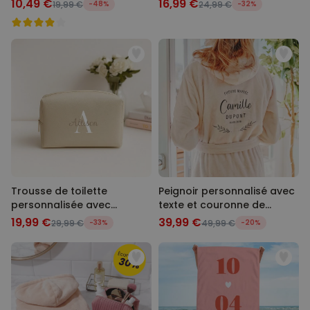
10,49 €
16,99 €
19,99 €
-48%
24,99 €
-32%
Trousse de toilette
Peignoir personnalisé avec
personnalisée avec
texte et couronne de
monogramme
laurier
19,99 €
39,99 €
29,99 €
-33%
49,99 €
-20%