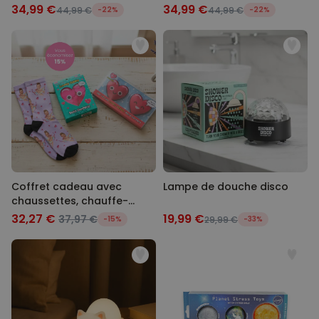
34,99 €
34,99 €
44,99 €
-22%
44,99 €
-22%
Coffret cadeau avec
Lampe de douche disco
chaussettes, chauffe-
mains et confettis de bain
32,27 €
19,99 €
37,97 €
-15%
29,99 €
-33%