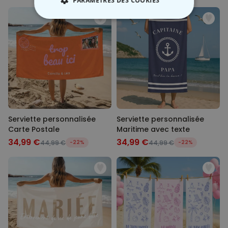
PARAMÈTRES DES COOKIES
STRICTEMENT NÉCESSAIRE
PERFORMANCE
COMMERCIALISATION
NON CLASSÉ
Serviette personnalisée
Serviette personnalisée
Carte Postale
Maritime avec texte
34,99 €
34,99 €
44,99 €
-22%
44,99 €
-22%