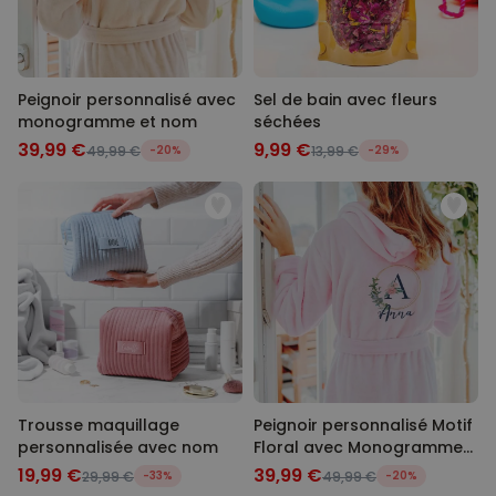
Peignoir personnalisé avec
Sel de bain avec fleurs
monogramme et nom
séchées
39,99 €
9,99 €
49,99 €
-20%
13,99 €
-29%
Trousse maquillage
Peignoir personnalisé Motif
personnalisée avec nom
Floral avec Monogramme
et Texte
19,99 €
39,99 €
29,99 €
-33%
49,99 €
-20%