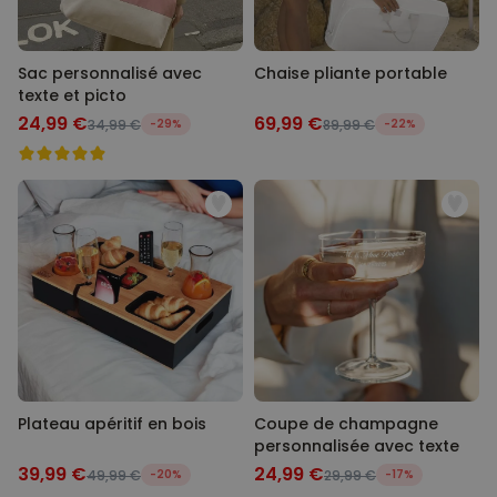
Sac personnalisé avec
Chaise pliante portable
texte et picto
24,99 €
69,99 €
34,99 €
-29%
89,99 €
-22%
Plateau apéritif en bois
Coupe de champagne
personnalisée avec texte
39,99 €
24,99 €
49,99 €
-20%
29,99 €
-17%