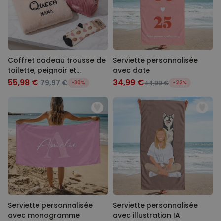
Coffret cadeau trousse de
Serviette personnalisée
toilette, peignoir et
avec date
chaussettes
55,98 €
34,99 €
79,97 €
-30%
44,99 €
-22%
Serviette personnalisée
Serviette personnalisée
avec monogramme
avec illustration IA