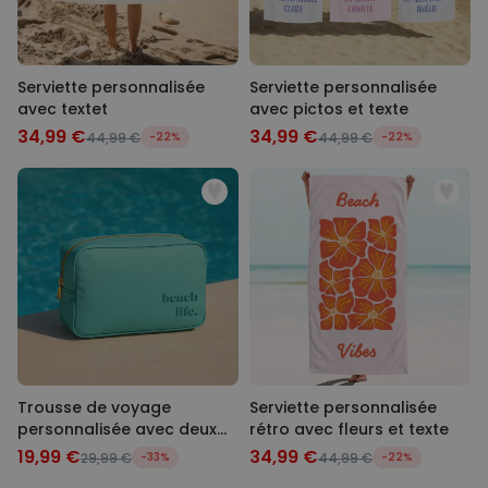
Serviette personnalisée
Serviette personnalisée
avec textet
avec pictos et texte
34,99 €
34,99 €
44,99 €
-22%
44,99 €
-22%
Trousse de voyage
Serviette personnalisée
personnalisée avec deux
rétro avec fleurs et texte
lignes
19,99 €
34,99 €
29,99 €
-33%
44,99 €
-22%