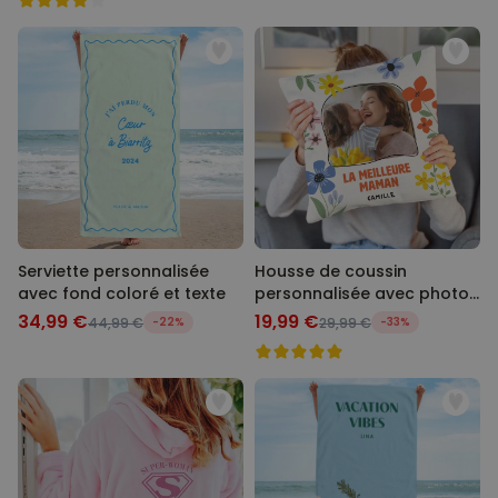
Serviette personnalisée
Housse de coussin
avec fond coloré et texte
personnalisée avec photo
et texte
34,99 €
19,99 €
44,99 €
-22%
29,99 €
-33%