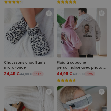
Chaussons chauffants
Plaid à capuche
micro-onde
personnalisé avec photo et
texte
24,49 €
44,99 €
44,99 €
-46%
49,99 €
-10%