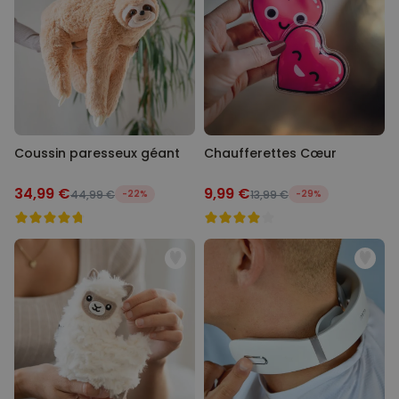
Coussin paresseux géant
Chaufferettes Cœur
34,99 €
9,99 €
44,99 €
-22%
13,99 €
-29%