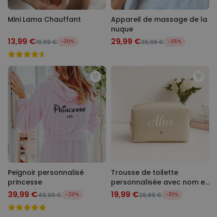
Mini Lama Chauffant
Appareil de massage de la
nuque
13,99 €
29,99 €
19,99 €
-30%
39,99 €
-25%
Peignoir personnalisé
Trousse de toilette
princesse
personnalisée avec nom et
picto
39,99 €
19,99 €
49,99 €
-20%
29,99 €
-33%