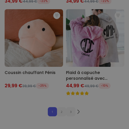
34,99 €
34,99 €
44,99 €
-22%
44,99 €
-22%
Coussin chauffant Pénis
Plaid à capuche
personnalisé avec
monogramme
29,99 €
44,99 €
39,99 €
-25%
49,99 €
-10%
1
2
3