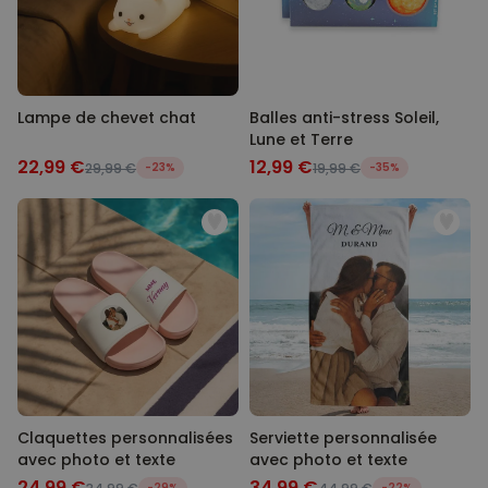
Lampe de chevet chat
Balles anti-stress Soleil,
Lune et Terre
22,99 €
12,99 €
29,99 €
-23%
19,99 €
-35%
Claquettes personnalisées
Serviette personnalisée
avec photo et texte
avec photo et texte
24,99 €
34,99 €
-29%
-22%