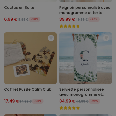
Cactus en Boite
Peignoir personnalisé avec
monogramme et texte
6,99 €
39,99 €
13,99 €
-50%
49,99 €
-20%
Coffret Puzzle Calm Club
Serviette personnalisée
avec monogramme et
texte
17,49 €
34,99 €
34,99 €
-50%
44,99 €
-22%