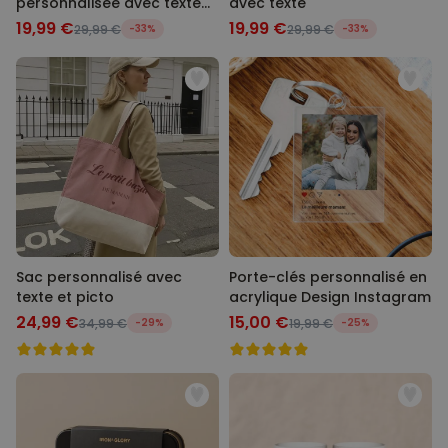
personnalisée avec texte
avec texte
et symboles
19,99 €
19,99 €
29,99 €
-33%
29,99 €
-33%
Sac personnalisé avec
Porte-clés personnalisé en
texte et picto
acrylique Design Instagram
24,99 €
15,00 €
34,99 €
-29%
19,99 €
-25%