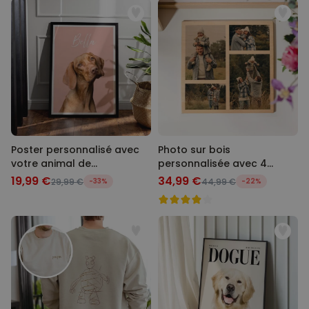
Poster personnalisé avec
Photo sur bois
votre animal de
personnalisée avec 4
compagnie
photos
19,99 €
34,99 €
29,99 €
-33%
44,99 €
-22%