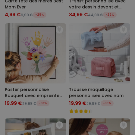
Carte fête des mères Best
T-shirt personnalisé avec
Mom Ever
votre dessin devant et
derrière
4,99 €
34,99 €
6,99 €
-29%
44,99 €
-22%
Poster personnalisé
Trousse maquillage
Bouquet avec empreinte
personnalisée avec nom
de main
19,99 €
19,99 €
29,99 €
-33%
29,99 €
-33%