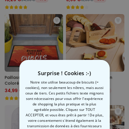
Surprise ! Cookies :-)
Paillasson Personnalisable
Guillotine à saucisson
Notre site utilise beaucoup de biscuits (=
Coloré
cookies), non seulement les nôtres, mais aussi
34,99 €
34,99 €
44,99 €
-22%
44,99 €
-22%
ceux de tiers. Ces petits fichiers texte mignons
sont nécessaires pour vous offrir l'expérience
de shopping la plus pratique et la plus
agréable possible. Cliquez sur TOUT
ACCEPTER, et vous êtes prêt à partir ! De plus,
votre consentement s'étend également à la
transmission de données à des fournisseurs