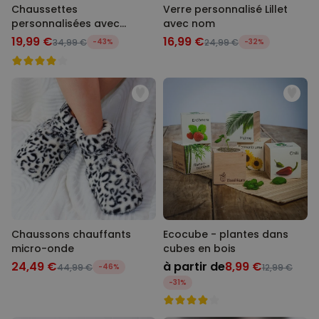
Chaussettes
Verre personnalisé Lillet
personnalisées avec
avec nom
animal de compagnie et
19,99 €
16,99 €
34,99 €
-43%
24,99 €
-32%
visage
Chaussons chauffants
Ecocube - plantes dans
micro-onde
cubes en bois
24,49 €
à partir de
8,99 €
44,99 €
-46%
12,99 €
-31%