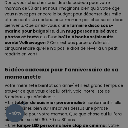
Donc, vous cherchez une idée de cadeau pour votre
maman de 50 ans et nous imaginons bien qu’à votre âge,
vous n’avez pas encore le budget pour dépenser des mille
et des cents. Un cadeau pour maman pas cher serait donc
bienvenu. Que diriez-vous d’une
lumière disco sous-
marine pour baignoire
, d’un
mug personnalisé avec
photos et texte
ou d’une
boîte à bonbons/biscuits
combi Volkswagen
? Ce n’est pas parce qu’elle est
cinquantenaire qu’elle n’a pas le droit de rêver à un petit
roadtrip en van !
5 idées cadeaux pour l’anniversaire de sa
mamounette
Votre mère fête bientôt son anniv' et il est grand temps de
trouver ce que vous allez lui offrir. Voici notre liste de
5 cadeaux qui déchirent :
- Un
tablier de cuisinier personnalisé
: seulement si elle
aime cuisiner, bien sûr ! Inscrivez dessus une phrase
- 10%
personnelle pour votre maman. Quelque chose qui lui fera
plaisir pour ses 50, 60, 70 ou 80 ans.
- Une
lampe LED personnalisée clap de cinéma
: votre