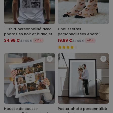
T-shirt personnalisé avec
Chaussettes
photos en noir et blanc et
personnalisées Aperol
texte
avec visage
34,99 €
19,99 €
44,99 €
-22%
34,99 €
-43%
Housse de coussin
Poster photo personnalisé