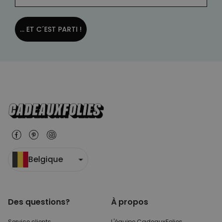
... ET C´EST PARTI !
Belgique
Des questions?
À propos
Service clients
L'équipe CadeauxFolies