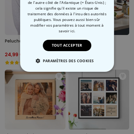
de l'autre côté de l'Atlantique (= États-Unis) ;
cela signifie qu'il existe un risque de
traitement des données à l'insu des autorités
publiques. Vous pouvez aussi bien sûr
modifier vos paramètres à tout moment
à
savoir ici.
Peluche Chauffante Lama
Passoire Spaghetti-
TOUT ACCEPTER
Monster
24,99 €
22,99 €
34,99 €
-29%
29,99 €
-23%
PARAMÈTRES DES COOKIES
STRICTEMENT NÉCESSAIRE
PERFORMANCE
COMMERCIALISATION
NON CLASSÉ