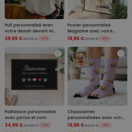
Pull personnalisé avec
Poster personnalisé
votre dessin devant et
Magazine avec votre
derrière
animal
39,99 €
19,99 €
49,99 €
-20%
29,99 €
-33%
Paillasson personnalisé
Chaussettes
avec pictos et nom
personnalisées avec votre
animal de compagnie
34,99 €
19,99 €
44,99 €
-22%
34,99 €
-43%