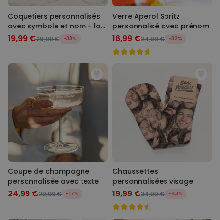
Coquetiers personnalisés
Verre Aperol Spritz
avec symbole et nom - lot
personnalisé avec prénom
de 2
19,99 €
16,99 €
29,99 €
-33%
24,99 €
-32%
Coupe de champagne
Chaussettes
personnalisée avec texte
personnalisées visage
24,99 €
19,99 €
29,99 €
-17%
34,99 €
-43%