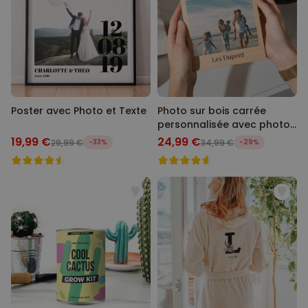
Poster avec Photo et Texte
Photo sur bois carrée
personnalisée avec photo
et texte
19,99 €
24,99 €
29,99 €
-33%
34,99 €
-29%