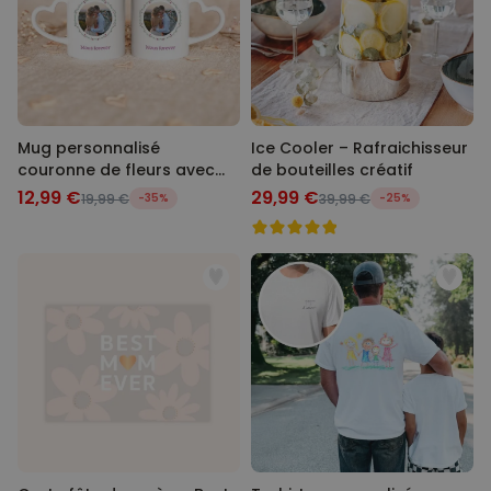
Mug personnalisé
Ice Cooler – Rafraichisseur
couronne de fleurs avec
de bouteilles créatif
photo et texte
12,99 €
29,99 €
19,99 €
-35%
39,99 €
-25%