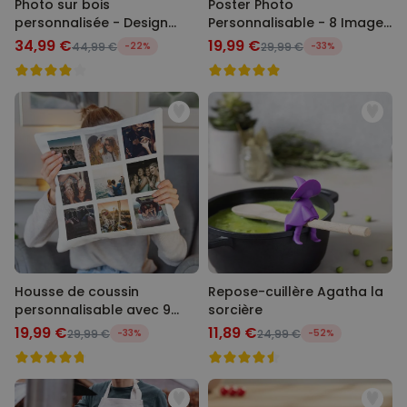
Photo sur bois
Poster Photo
personnalisée - Design
Personnalisable - 8 Images
Polaroid
+ Texte
34,99 €
19,99 €
44,99 €
-22%
29,99 €
-33%
Housse de coussin
Repose-cuillère Agatha la
personnalisable avec 9
sorcière
images
19,99 €
11,89 €
29,99 €
-33%
24,99 €
-52%