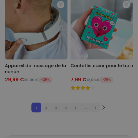
Appareil de massage de la
Confettis cœur pour le bain
nuque
29,99 €
7,99 €
39,99 €
-25%
12,99 €
-38%
1
2
3
4
5
...
8