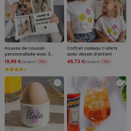
Housse de coussin
Coffret cadeau t-shirts
personnalisée avec 3
avec dessin d’enfant
photos et texte
19,99 €
46,73 €
29,99 €
-33%
54,98 €
-15%