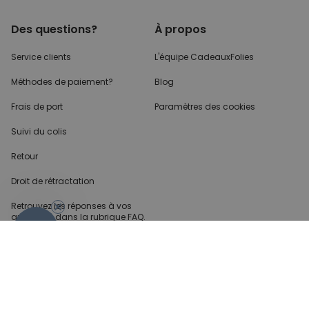
Des questions?
À propos
Service clients
L'équipe CadeauxFolies
Méthodes de paiement?
Blog
Frais de port
Paramètres des cookies
Suivi du colis
Retour
Droit de rétractation
Retrouvez les réponses
à vos
questions dans
la rubrique FAQ.
- 10%
Infos partenaires
Presse
Créateur de contenu
Demandes B2B