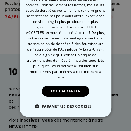
Puzzle personnalisé avec 4
Puzzle personnalisé avec
cookies), non seulement les nôtres, mais aussi
photos et texte
photo et texte courbé
ceux de tiers. Ces petits fichiers texte mignons
24,99 €
sont nécessaires pour vous offrir l'expérience
24,99 €
34,99 €
-29%
34,99 €
-29%
de shopping la plus pratique et la plus
agréable possible. Cliquez sur TOUT
ACCEPTER, et vous êtes prêt à partir ! De plus,
votre consentement s'étend également à la
transmission de données à des fournisseurs
de l'autre côté de l'Atlantique (= États-Unis) ;
cela signifie qu'il existe un risque de
traitement des données à l'insu des autorités
publiques. Vous pouvez aussi bien sûr
10 % de réduction
modifier vos paramètres à tout moment
à
savoir ici.
sur votre prochaine commande, des infos sur nos
TOUT ACCEPTER
nouveautés
, ainsi que des
idées cadeaux géniales
et
PARAMÈTRES DES COOKIES
des
réductions exclusives
?
STRICTEMENT NÉCESSAIRE
Alors
inscrivez-vous
dès maintenant à notre
NEWSLETTER
: